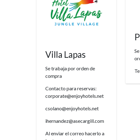
P
Se
Villa Lapas
or
Se trabaja por orden de
Te
compra
Contacto para reservas:
corporate@enjoyhotels.net
csolano@enjoyhotels.net
ihernandez@asecargill.com
Al enviar el correo hacerlo a